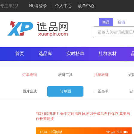
专注单品!
Hi,请登录
|
个人中心
放单中心
商品
店铺
首页
选品库
实时榜单
社群素材
订单查询
转链工具
批量转链
短
图片合成
订单图
一图多单
超
*特别说明:图片会不定时清理掉,所以合成后自行保存,莫要当
作长期链接
中国移动
17:04
70%