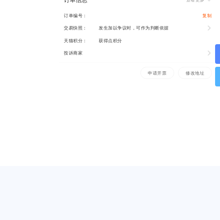
订单编号：
复制
交易快照：
发生加以争议时，可作为判断依据
天猫积分：
获得点积分
投诉商家
申请开票
修改地址