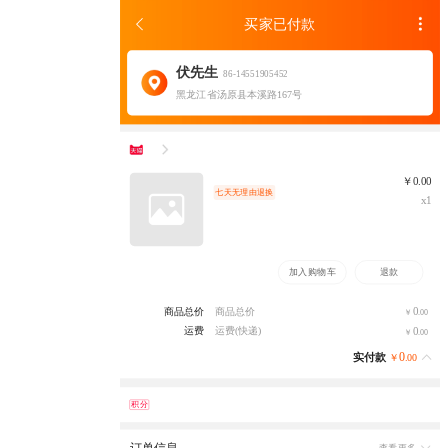
买家已付款
伏先生
86-14551905452
黑龙江省汤原县本溪路167号
￥0.00
七天无理由退换
x1
加入购物车
退款
0
商品总价
商品总价
￥
.00
0
运费
运费(快递)
￥
.00
0
实付款
￥
.00
积分
订单信息
查看更多