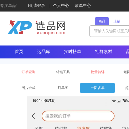
专注单品!
Hi,请登录
|
个人中心
放单中心
商品
店铺
首页
选品库
实时榜单
社群素材
订单查询
转链工具
批量转链
短
图片合成
订单图
一图多单
超
19:20
中国移动
70%