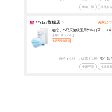
申请开票
挑选服
**star旗舰店
买家已付
4.
速抢，25只灭菌级医用外科口罩
¥
医用口罩【25只】
七天无理由退货
总价
4.98
，优惠
1.98
实付款
¥
¥
申请开票
挑选服